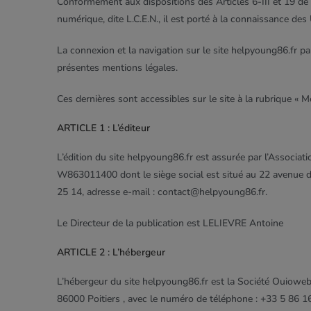
Conformément aux dispositions des Articles 6-III et 19 de
numérique, dite L.C.E.N., il est porté à la connaissance des
La connexion et la navigation sur le site helpyoung86.fr par
présentes mentions légales.
Ces dernières sont accessibles sur le site à la rubrique « M
ARTICLE 1 : L’éditeur
L’édition du site helpyoung86.fr est assurée par l’Associa
W863011400 dont le siège social est situé au 22 avenue d
25 14, adresse e-mail : contact@helpyoung86.fr.
Le Directeur de la publication est LELIEVRE Antoine
ARTICLE 2 : L’hébergeur
L’hébergeur du site helpyoung86.fr est la Société Ouioweb,
86000 Poitiers , avec le numéro de téléphone : +33 5 86 16