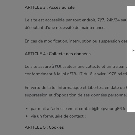
ARTICLE 3 : Accès au site
Le site est accessible par tout endroit, 7j/7, 24h/24 sauf
découlant d’une nécessité de maintenance.
En cas de modification, interruption ou suspension des serv
E
ARTICLE 4 : Collecte des données
Le site assure à l’Utilisateur une collecte et un traitement
conformément à la loi n°78-17 du 6 janvier 1978 relative à l
En vertu de la loi Informatique et Libertés, en date du 6 janv
suppression et d’opposition de ses données personnelles. L’
par mail à l’adresse email contact@helpyoung86.fr
via un formulaire de contact ;
ARTICLE 5 : Cookies