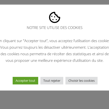
 cas de force majeure, interruption programmée ou non et pouvant
NOTRE SITE UTILISE DES COOKIES
ices le site helpyoung86.fr ne saurait être tenu responsable.
n cliquant sur ”Accepter tout”, vous acceptez l’utilisation des cookie
Vous pourrez toujours les désactiver ultérieurement. L’acceptation
 d’informations personnelles dans le respect de la vie privée
des cookies nous permettra de récolter des statistiques et ainsi de
’informatique, aux fichiers et aux libertés.
vous proposer une meilleure expérience d’utilisation du site.
ier 1978, l’Utilisateur dispose d’un droit d’accès, de rectification, de
Utilisateur exerce ce droit :
Accepter tout
Tout rejeter
Choisir les cookies