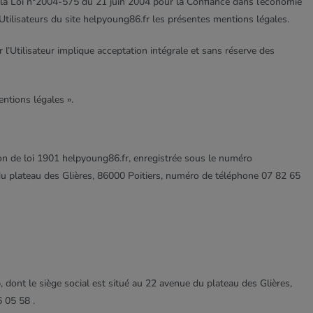
 la Loi n°2004-575 du 21 juin 2004 pour la Confiance dans l’économie
 Utilisateurs du site helpyoung86.fr les présentes mentions légales.
 l’Utilisateur implique acceptation intégrale et sans réserve des
entions légales ».
tion de loi 1901 helpyoung86.fr, enregistrée sous le numéro
u plateau des Glières, 86000 Poitiers, numéro de téléphone 07 82 65
 dont le siège social est situé au 22 avenue du plateau des Glières,
 05 58 .